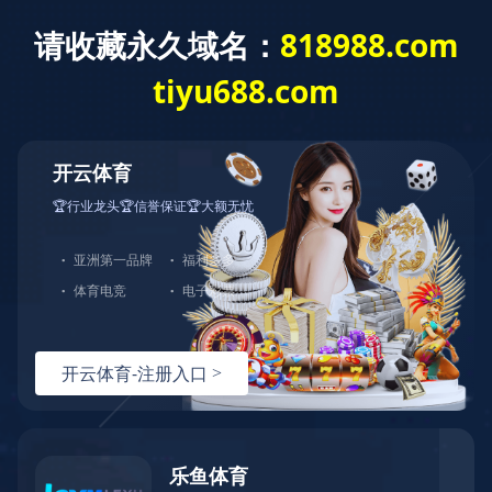
米兰体育·米兰官方网站
Language
新闻动态
产品咨询
米兰体育·米兰官方网站-米兰ONLINE(中国)
产品中心
解决方案
服务支持
关于米兰体育·米兰官方网站-米兰ONLINE(中国)
联系我们