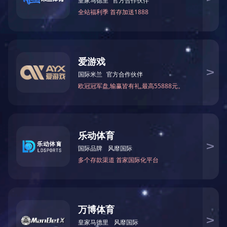
米兰体育·米兰官方网站-米兰online(中国) -致力于成为全球智能
装备领军企业
在线留言
了解更多 →
人事部
您可以把您的简历投递至邮箱
如符合我们的要求，我们会尽快安排面试