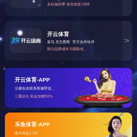
hr@caribbeansportsnetwork.com
人才招聘
米兰体育·米兰官方网站-米兰online(中国)
地址：石家庄市元氏经济开发区米兰体育·米兰官方网
站-米兰online(中国) 大道1号
电话：
18032816787
邮箱：
support@caribbeansportsnetwork.com