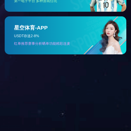
微信
联系我们
产品筛选
立即提交
联系米兰体育·米兰官方网站-米兰online(中国) 技
术团队
获取定制化解决方案