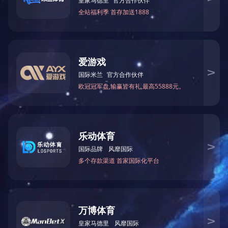
即刻咨询，开启智能驱动之旅
您是否正在为特定的物料搬运难题而困扰？您是否在寻找一种更高
效、更经济的线性驱动方式？您是否想了解刚性链如何能具体应用于
您的生产流程，为您带来实实在在的效益提升？别再犹豫！现在就联
系米兰体育·米兰官方网站-米兰online(中国) 的专家顾问团队。
免费方案咨询
无论您处于项目的哪个阶段，我们都乐于为您提供初步的技术交流和
方案建议。