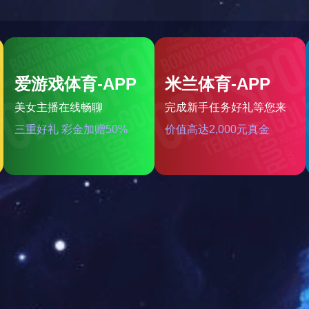
1
即刻咨询，开启智能驱动之旅