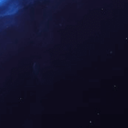
如何能具体应用于您的生产流程，为您带来实
的专家顾问团队。
全程技术支持
从项目初期的需求分析，到方案设计、生产制
造，再到现场安装调试和后期维护，米兰体育·米
兰官方网站-米兰online(中国) 将为您提供全生命
周期的技术支持。