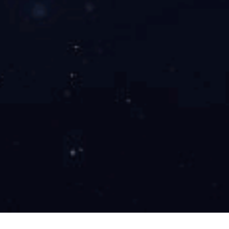
微信
联系我们