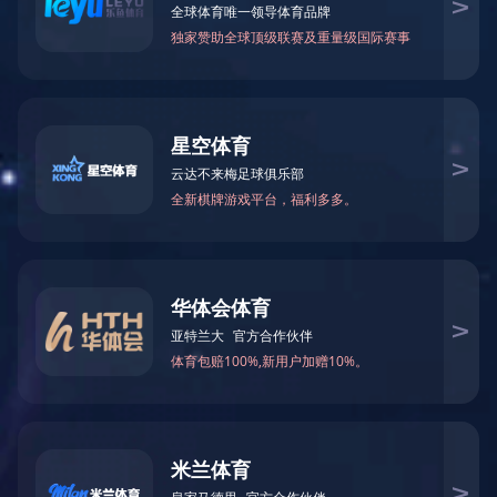
关于米兰体育·米兰官方网站-米兰online(中国)
米兰体育·米兰官方网站-米兰online(中国) 产品
解决方案
技术支持