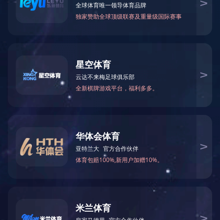
关于米兰体育·米兰官方网站-米兰online(中国)
米兰体育·米兰官方网站-米兰online(中国) 产品
解决方案
技术支持
联系米兰体育·米兰官方网站-米兰online(中国) 技
术团队
获取定制化解决方案
微信