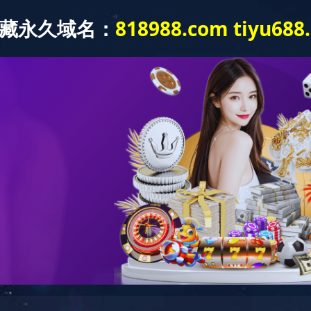
E
产品中
解决方
服务支
关于米兰
心
案
持
(中国)
服务支持
行业领先的刚性链技术完整方案供应商