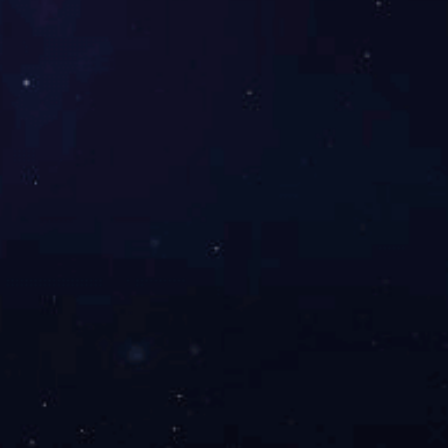
解决方
服务
关于米兰体育·米兰官方网站-
案
支持
online(中国)
工业
选型指
米兰体育·米兰官方网站-米兰online(中
导
简介
O-T
舞台
技术文
发展历程
档
新能源换
常见问
企业荣誉
电站
题
仓储物流
视频资
米兰体育·米兰官方网站
料
特种机械
售后服
人才发展
务