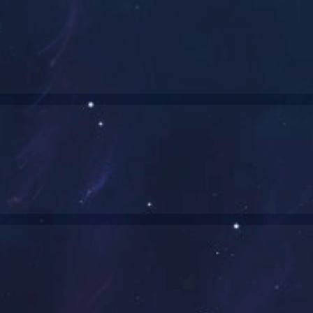
档
常见问题