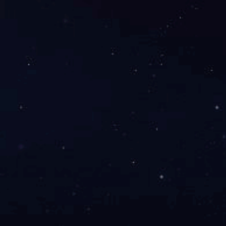
米兰
联系米兰体育·米兰官方网
国)
站-米兰online(中国) 技术团
EC
队
获取定制化解决方案
18032816787
support@caribbeansportsnet
work.com
订阅我们的最新动态
订阅