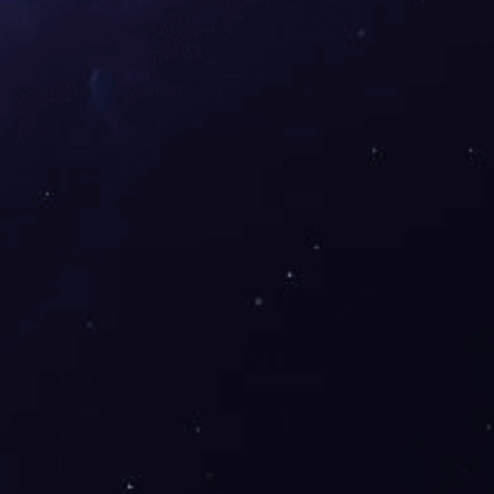
微信
联系我们
产品筛选