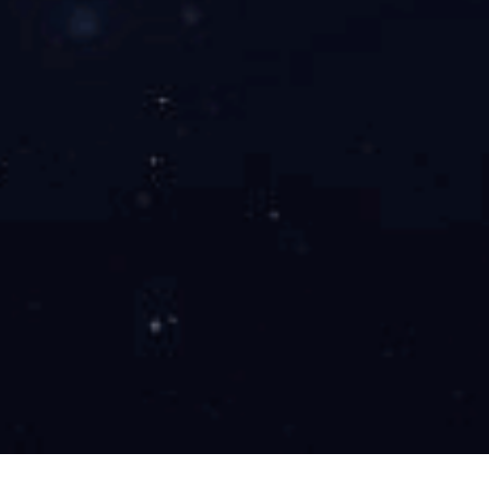
联系米兰体育·米兰官方网站-米兰online(中国) 技
术团队
获取定制化解决方案
18032816787
support@caribbeansportsnetwork.com
EVO-TEC
订阅我们的最新动态
订阅