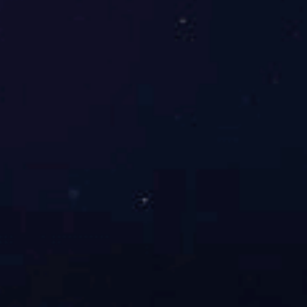
微信
联系我们
产品筛选
1
<
>