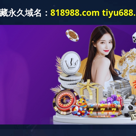
E
产品中
解决方
服务支
关于米兰
心
案
持
(中国)
服务支持
行业领先的刚性链技术完整方案供应商