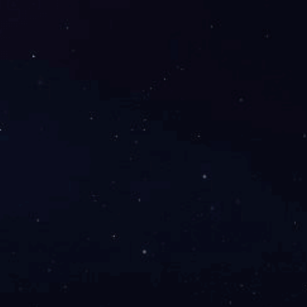
联系米兰体育·米兰官方网
国)
站-米兰online(中国) 技术团
EC
产品筛选
队
获取定制化解决方案
18032816787
support@caribbeansportsnet
work.com
订阅我们的最新动态
订阅