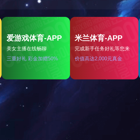
1
<
>
解决方
服务
关于米兰体育·米兰官方网站-