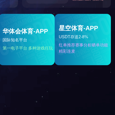
微信
米兰
联系我们