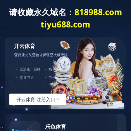
米兰体育·米兰官方网站
Language
新闻动态
产品咨询
米兰体育·米兰官方网站-米兰ONLINE(中国)
产品中心
服务支持
解决方案
服务支持
选型指导
技术文档
常见问题
视频资料
关于米兰体育·米兰官方网站-米兰ONLINE(中国)
视频资料
联系我们