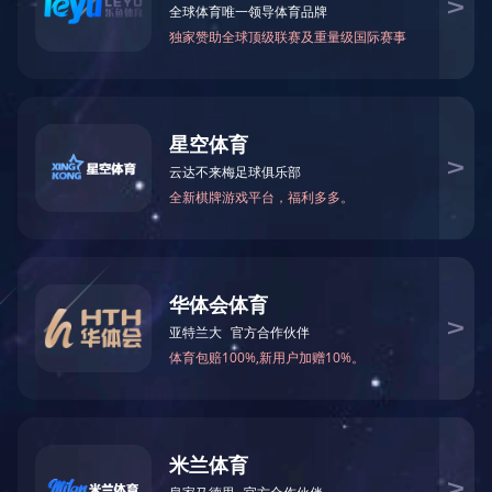
关于米兰体育·米兰官方网站-米兰online(中国)
米兰体育·米兰官方网站-米兰online(中国) 产品
解决方案
技术支持
联系米兰体育·米兰官方网站-米兰online(中国) 技
术团队
获取定制化解决方案
微信