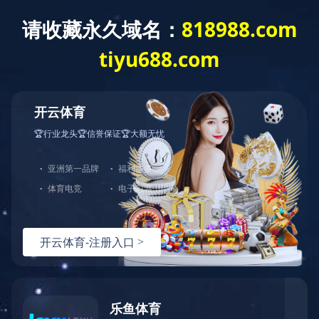
米兰体育·米兰官方网站
Language
新闻动态
产品咨询
米兰体育·米兰官方网站-米兰ONLINE(中国)
产品中心
服务支持
解决方案
服务支持
选型指导
技术文档
常见问题
视频资料
关于米兰体育·米兰官方网站-米兰ONLINE(中国)
技术文档
联系我们