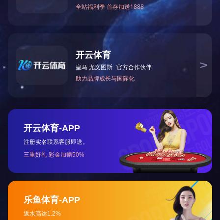
1
微信
联系我们
联系米兰体育·米兰官方网站-米兰online(中国) 技
术团队
产品筛选
获取定制化解决方案
18032816787
EVO-TEC
support@caribbeansportsnetwork.com
订阅我们的最新动态