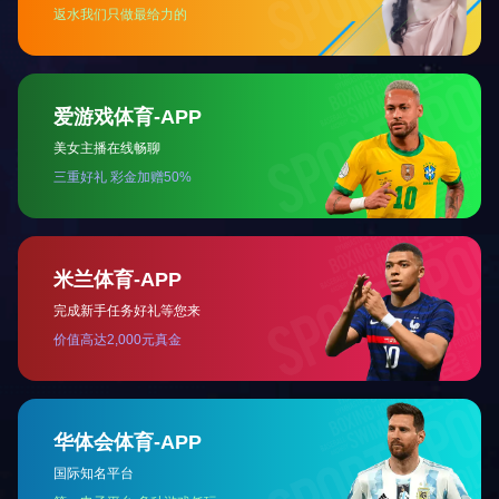
立即联系我们
联系我们
产品筛选
联系米兰体育·米兰官方网站-米兰online(中国) 技
术团队
获取定制化解决方案
18032816787
EVO-TEC
support@caribbeansportsnetwork.com
订阅我们的最新动态
订阅