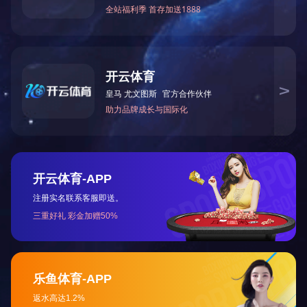
方案建议。
快速原型验证（视项目情况而定）
对于一些复杂或创新性的应用，我们可协助进行概念设计和初步验
证。
全程技术支持
从项目初期的需求分析，到方案设计、生产制造，再到现场安装调试
和后期维护，米兰体育·米兰官方网站-米兰online(中国) 将为您提供
全生命周期的技术支持。
微信