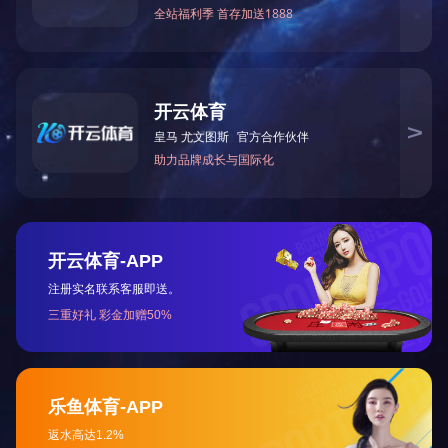
探索更多
我们的工厂
铆焊车间
机加车间
质检
公司团队
铆焊车间
微信
1/5
联系我们