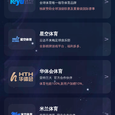
深耕技术，驱动全球工业升级
米兰体育·米兰官方网站-米兰online(中国) 机械设备成立于2017
年，是一家以刚性链核心技术研发与场景化创新应用为核心竞争力的
全球机械装备企业。自创立以来，公司始终聚焦机械设备制造与智能
控制系统创新升级，秉持“技术驱动产业变革”的核心使命，构建了覆
盖工业自动化、舞台机械、国防军工、新能源换电等多领域的一体化
产品与服务体系。
依托18,600㎡数字化智能生产基地及300余人专业技术与运营团
队，米兰体育·米兰官方网站-米兰online(中国) 已形成从“核心技术攻
坚”到“定制化成品交付”的全链条闭环服务能力。凭借硬核技术实力
与稳定可靠的产品品质，公司产品已成功服务全球20多个国家和地区
的标杆客户，涵盖国防军工重点项目、新能源头部企业、国际级剧院
及工业制造巨头等。未来，米兰体育·米兰官方网站-米兰online(中国)
将持续以“刚性链技术”为核心支点，深耕工业传动领域，推动机械装
备向智能化、标准化、高效化升级，致力于成为全球工业传动技术领
域的领军品牌。