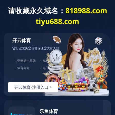
米兰体育·米兰官方网站
Language
新闻动态
产品咨询
米兰体育·米兰官方网站-米兰ONLINE(中国)
产品中心
服务支持
解决方案
服务支持
选型指导
技术文档
常见问题
视频资料
关于米兰体育·米兰官方网站-米兰ONLINE(中国)
视频资料
联系我们