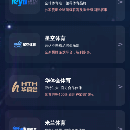
关于米兰体育·米兰官方网站-米兰online(中国)
米兰体育·米兰官方网站-米兰online(中国) 产品
解决方案
技术支持