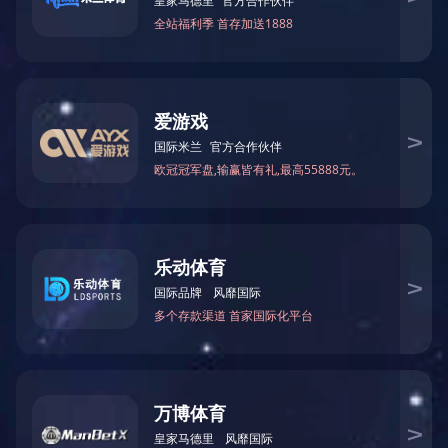
support@caribbeansportsnetwork.com
邮箱：
推拉链
所属分类：
产品介绍
相关解决方案
相关视频
产品留言
同类产品推荐
产品介绍