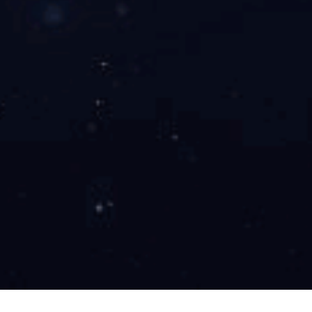
联系米兰体育·米兰官方网站-米兰online(中国) 技
术团队
获取定制化解决方案
18032816787
EVO-TEC
support@caribbeansportsnetwork.com
订阅我们的最新动态
订阅
视频号
公众号
抖音号