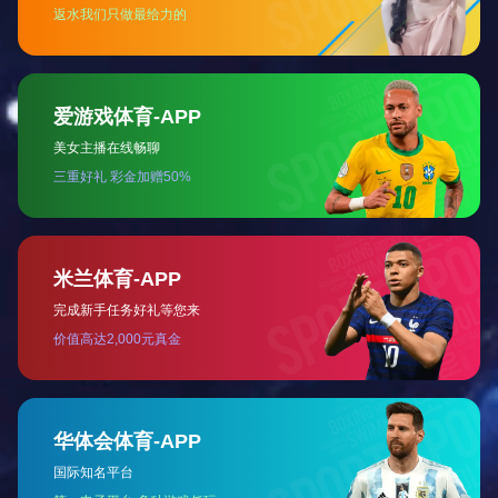
多根同步，轻松推动上百吨负载
重复定位精度-毫米级别
上百万次循环使用
环保节能，无漏油风险
安装便捷，维护简便
定制产品可实现在洁净室、高温辐射、高速条件下使用
产品特点
标准系列齐全
重复定位精度毫米级
别
上百万次循环使用、
环保