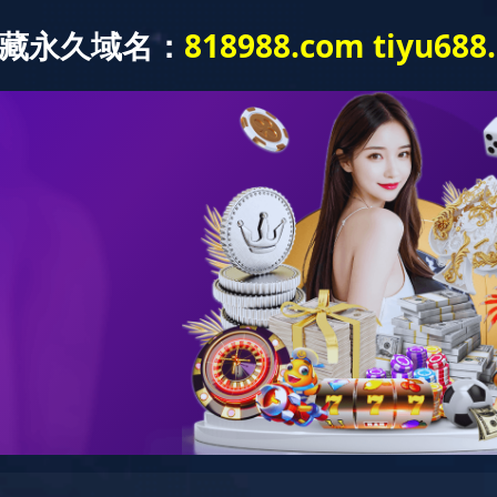
E
产品中
解决方
服务支
关于米兰
心
案
持
(中国)
刚性防火
设备型号：FCD
外形尺寸：1800mm×
提升载荷：2000Kg
提升速度：14.8m/m
升降行程：14m
点击功率：5.5kw