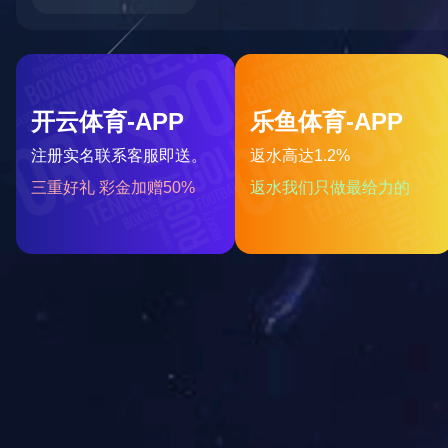
产
同类产品推荐
刚性
顶部自排绳卷扬机
防火幕
了解详情
起到防
本产品
排绳准卷扬机
了解详情
相