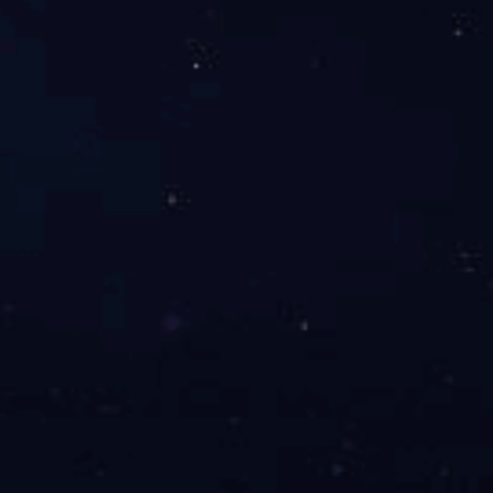
米兰
联系米兰体育·米兰官方网
国)
站-米兰online(中国) 技术团
EC
队
获取定制化解决方案
18032816787
support@caribbeansportsnet
work.com