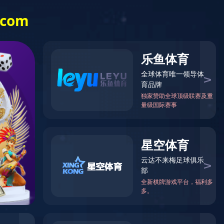
Language
新闻动态
产品咨询
体育·米兰官方网站-米兰ONLINE
联系我
们
幕驱动阻尼
1115mm×790mm
in