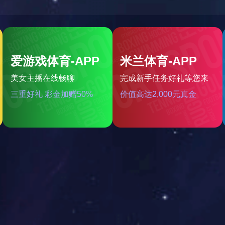
品介绍
防火幕驱动阻尼
是剧院必备的安全设备，通常设置在舞台台口处，在火灾情况下
止火灾蔓延的作用。防火幕幕体为刚性结构，是通过卷扬方式垂
为防火幕驱动阻尼，是整个防火幕系统的重要组成部分。
关解决方案