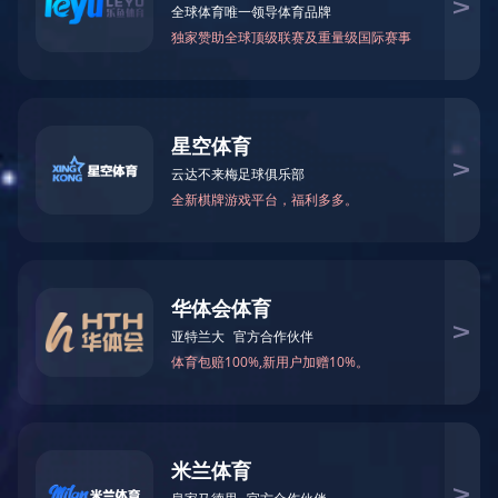
剧院舞台机械全景解决方案
米兰体育·米兰官方网站-米兰online(中国) 提供覆盖台上、台下全场
景的一体化舞台机械系统，满足从传统话剧到沉浸式演出的多样化需
求：
台上设备系统
台下设备系统
模块化升降舞台：单根刚
性链承载高达30吨，组合
卷扬机升降吊杆：定位精度±1m
使用可构建几百吨动态表
m，支持每秒0.01-1.5m无级调
演区域。
速，满足布景、灯光、音响的精
全向智能车台：智能机器
准定位。
人导航精度±10mm，支持
智能大幕机系统：采用伺服直驱
高负载的静音平移。
技术，开合速度0.05-2m/s可
乐池升降系统：实现乐团
调，运行噪音低。
与舞台的完美融合过渡。
防火幕驱动装置：3秒内完成紧
转台：可实现三自由度运