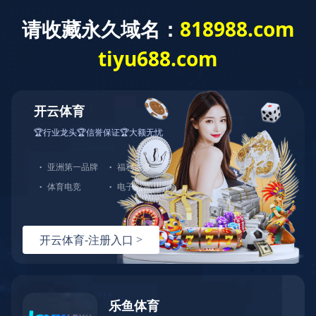
米兰体育·米兰官方网站
Language
新闻动态
产品咨询
米兰体育·米兰官方网站-米兰ONLINE(中国)
米兰体育·米兰官方网站-米兰online(中国) 舞台机械：现代
剧院艺术呈现的技术基石
米兰体育·米兰官方网站
产品中心
解决方案
剧院设备
随着文化艺术产业向沉浸式、互动式方向发展，舞台机械设备已成为
服务支持
现代剧院实现艺术创意的核心技术载体。运行精度、安全可靠性和艺
术表现力是舞台机械系统面临的多维挑战。米兰体育·米兰官方网站-
米兰online(中国) 作为全系列舞台机械制造商，如何通过专利技术实
关于米兰体育·米兰官方网站-米兰ONLINE(中国)
现「毫米级定位+静音运行+无限创意」的完美统一？
联系我们