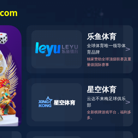
Language
新闻动态
产品咨询
体育·米兰官方网站-米兰ONLINE
联系我
们
-40R
KN，动载0-30KN
.3m/s
度±0.1mm
寸列表（单层/双层/三层箱体高度范围和长度范围）
0万次（根据需求定制）