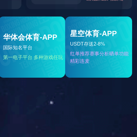
，通过模块化结构实现稳定传动，能精准完成垂直方向的
）