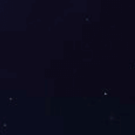
米兰体育·米兰官方网站-米兰online(中
国) 刚性链的技术特点和优势
微信
决您提出的问题。
联系我们
产品筛选