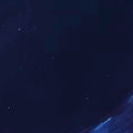
可定制
结构紧凑
标准系列齐全
建筑
工程机械