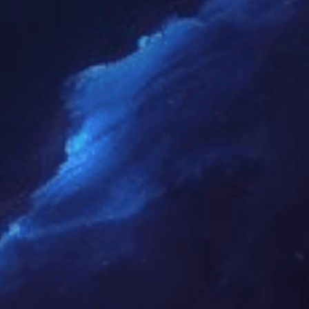
库
新能源乘用车换电站