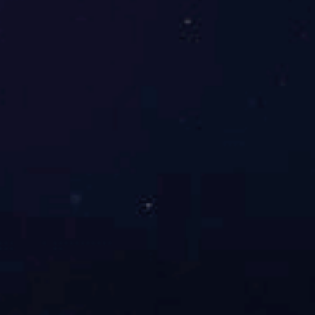
针对大负载垂直举升场景开发，具备更强的承重能力和结构稳定性，通
过优化的链节设计提升抗疲劳性能，可满足重型工程机械及大型建筑设
备的长期高频运行需求。
查看详情
举升链 30s-40R