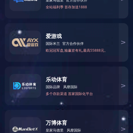
相关行业
换电站
价值与效益
米兰体育·米兰官方网站-米兰online(中国) 刚性链通过高精度、高耐
用、高效率、高安全、高智能的五大解决方案，完美匹配新能源换电
站“快速、精准、安全、可靠”的核心需求，成为换电站运营商提升效
率、降低成本、增强竞争力的关键技术选择。
米兰体育·米兰官方网站-米兰online(中
国) 刚性链技术解决方案