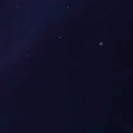
举升链 60R-150R