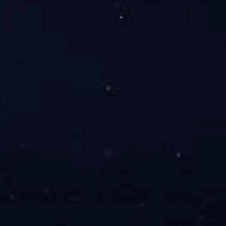
米兰
联系米兰体育·米兰官方网
国)
站-米兰online(中国) 技术团
队
获取定制化解决方案
18032816787