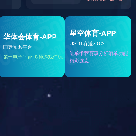
工艺，确保卷扬机钢丝绳槽直径的一致性及卷筒两端的同心度，
因其它原因所导致的松绳、脱槽、重叠等情况。