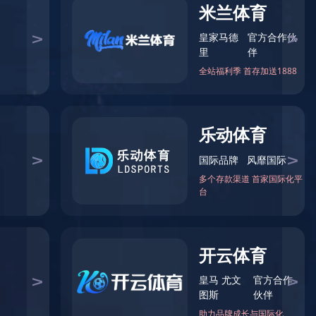
扬机
产品介绍
相关解决方案
相关视频
产品留言
从动轴的同轴度和主动轴的圆度。