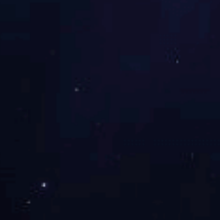
产品中
心
刚性链
定制化升
降台
智能机器
人
舞台机械
视频号
公众号
抖音号