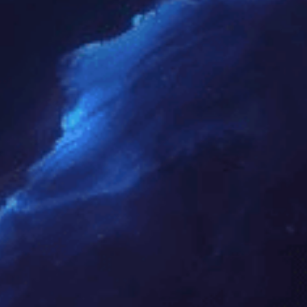
电站
流动演出设备
nline(中
米兰体育·米兰官方网站-米兰online(中
“精准升降”
国) 刚性链技术：流动演出升降设备的
稳定与灵活革命
效率与安全的
了解详情