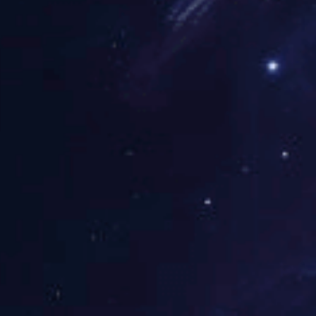
米兰
国
降