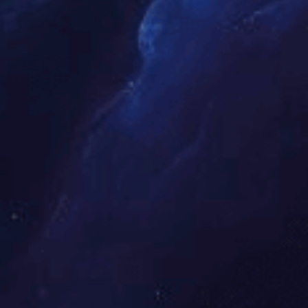
关视频
链举升、推拉技术完整方案供应商
不普通的手