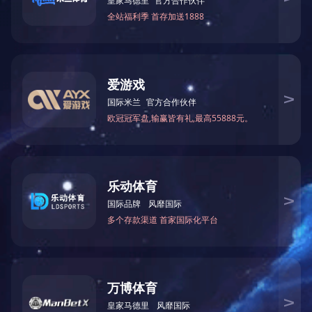
联系米兰体育·米兰官方网站-米兰online(中国) 技
术团队
微信
获取定制化解决方案
18032816787
联系我们
EVO-TEC
support@caribbeansportsnetwork.com
产品筛选
订阅我们的最新动态
订阅
视频号
公众号
抖音号
营业执照
|
标签