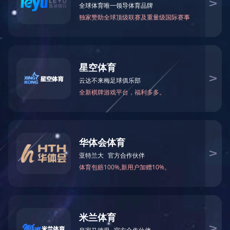
产品
新闻
下载
举升链 30s-40R
关键词：
米兰体育·米兰官方网站-米兰online(中国) 机械设备
自导向升降台
关键词：