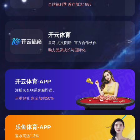
举升链升降台
关键词：
100AD升降台
关键词：