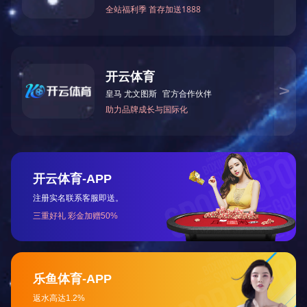
举升链升降台
关键词：
100AD升降台
关键词：