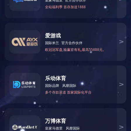
咬合链升降台
关键词：
推拉链升降台
关键词：