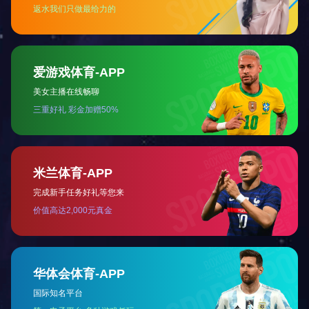
最新新闻
刚性链源头厂家 —— 米兰体育·米兰官方网站-米兰online(中国)
机械
致敬每一位伟大的母亲！
平凡坚守 铸就非凡
从 “制造” 到 “绿造”——米兰体育·米兰官方网站-米兰online(中
国) 获评市级绿色工厂
微信
米兰体育·米兰官方网站-米兰online(中国) 刚性链升降系统 ——
联系我们
汽车制造升降驱动优选方案
服务不止 匠心不息