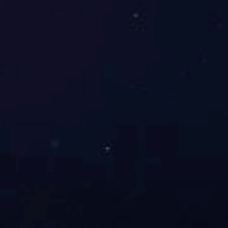
械及大型建筑设备的长期高频
送与位置调整，适配中小型物
了解详情
了解详情
。
自动化改造。
1
相关视频