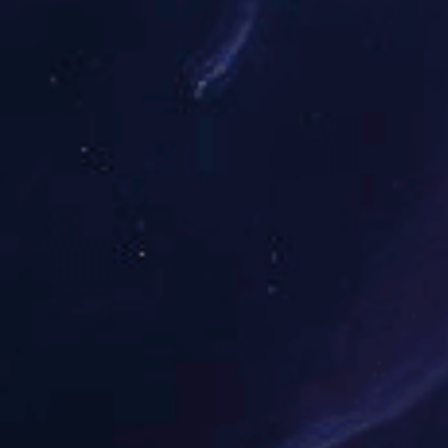
米兰体育·米兰官
01.
02.
精度衰减
速度慢
伺服闭环控制+特殊合金
高效能驱动设
链条，10万次循环后精
速度最高达1.2
度衰减≤0.1mm，保持±1
循环时间缩短3
mm重复定位精度。
上。