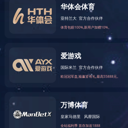
率；空间的利用率。
传统升降设备在汽车制造中常面临“精度衰减快、速度跟不
企的“极致效率”需求。米兰体育·米兰官方网站-米兰online
“智能控制”，成为汽车制造流水线的“精准升降”新选择。
汽车制造流水线的“刚性链应用场景”：覆盖生
米兰体育·米兰官方网站-米兰online(中国) 刚性链
车身装配线：
零部件供料
毫米级定位，保障“零误差”对接
重载荷稳定
场景需求
场景需求：车身装配（如车门安装、底
件（重量
盘与车身合装）时，需将车身举升至精