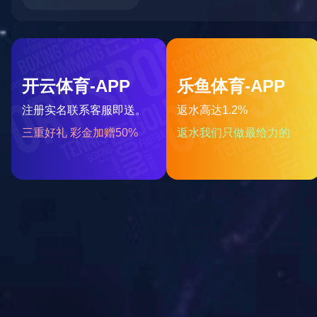
持平稳无
准高度（误差≤±1mm），确保零部件与
时，需配
车身的完美对接；
0.8m/s；
刚性链技术价值：采用伺服闭环控制+绝
刚性链
对值编码器，可实现±1mm的重复定位精
高效能驱
度；特殊合金链条配合预紧力保持装
间；
置，10万次循环后几乎无精度衰减，有
模块化扩
效解决“长期使用后定位偏差”问题。
足大吨位
米兰体育·米兰官方网站-米兰online(中国)
1. 提升生产效率，支撑“高节拍”产能
精准定位可提高“车身对接成功率”，减少“返工”时间。