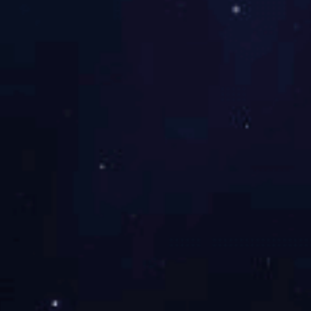
垂直方向的升降操作，适配多种工业自
型工程机
了解详情
动化设备的集成需求。
运行需求