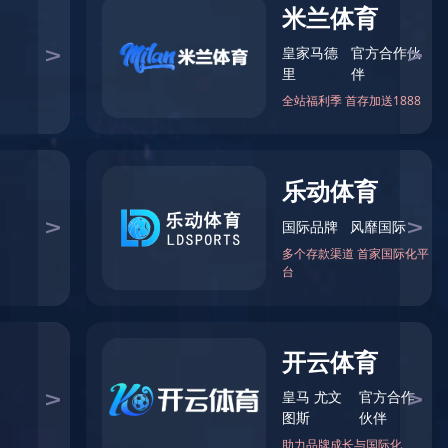
需求，主要应用于以下关键场景：
跨线运输：
紧凑结构，优化“空间利用率”
轮定位、外
至固定高
场景需求：不同工位（如装配线与检测