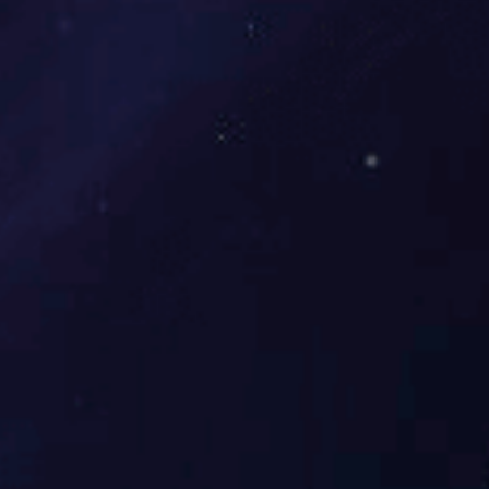
60R-150R
推拉链 15T-50T
载垂直举升场景开发，具备更
专注于水平方向推拉传动，采
能力和结构稳定性，通过优化
系数的链节结构，确保运行过
计提升抗疲劳性能，可满足重
效，能在狭小空间内实现精准