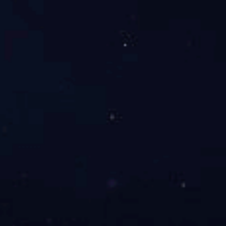
流设备的
产车间的物料转运系统中实现长距离稳
了解详情
定推拉操作。
微信
联系我们
产品筛选