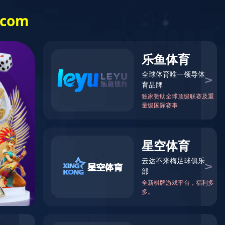
Language
新闻动态
产品咨询
体育·米兰官方网站-米兰ONLINE
联系我
们
造流水线的“精准升降”革命